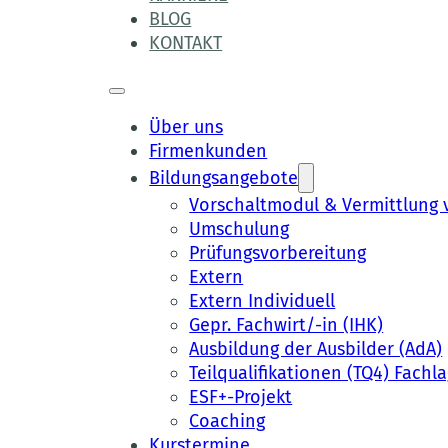
BLOG
KONTAKT
Über uns
Firmenkunden
Bildungsangebote
Vorschaltmodul & Vermittlun
Umschulung
Prüfungsvorbereitung
Extern
Extern Individuell
Gepr. Fachwirt/-in (IHK)
Ausbildung der Ausbilder (AdA)
Teilqualifikationen (TQ4) Fachla
ESF+-Projekt
Coaching
Kurstermine