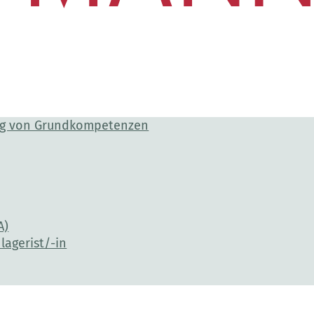
ng von Grundkompetenzen
A)
lagerist/-in