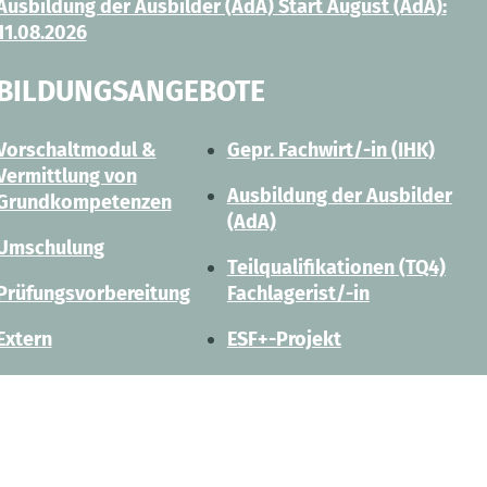
Ausbildung der Ausbilder (AdA) Start August
(AdA):
11.08.2026
BILDUNGSANGEBOTE
Vorschaltmodul &
Gepr. Fachwirt/-in (IHK)
Vermittlung von
Ausbildung der Ausbilder
Grundkompetenzen
(AdA)
Umschulung
Teilqualifikationen (TQ4)
Prüfungsvorbereitung
Fachlagerist/-in
Extern
ESF+-Projekt
Extern Individuell
Coaching
RECHTLICHES