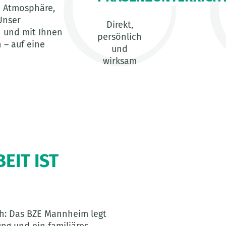
e Atmosphäre,
Unser
Direkt,
n und mit Ihnen
persönlich
 – auf eine
und
wirksam
EIT IST
ch: Das BZE Mannheim legt
ung und ein familiäres