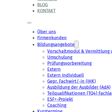
BLOG
KONTAKT
Über uns
Firmenkunden
Bildungsangebote
Vorschaltmodul & Vermittlun
Umschulung
Prüfungsvorbereitung
Extern
Extern Individuell
Gepr. Fachwirt/-in (IHK)
Ausbildung der Ausbilder (AdA)
Teilqualifikationen (TQ4) Fachla
ESF+-Projekt
Coaching
Kurstermine