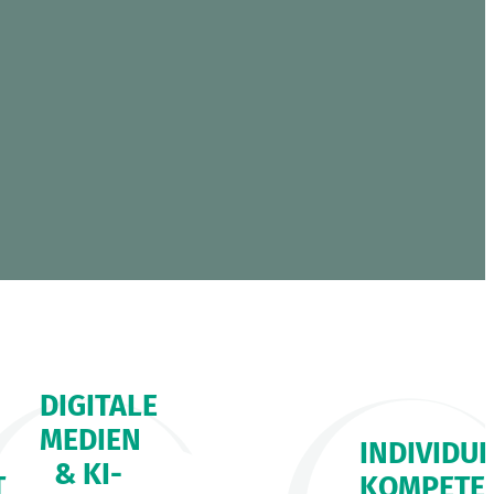
DIGITALE
MEDIEN
INDIVIDU
& KI-
T
KOMPETE