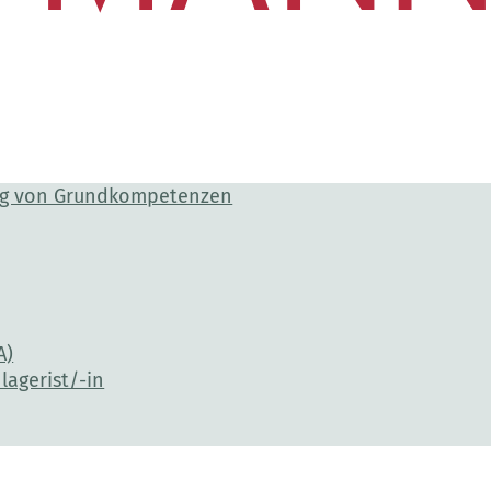
ng von Grundkompetenzen
A)
lagerist/-in