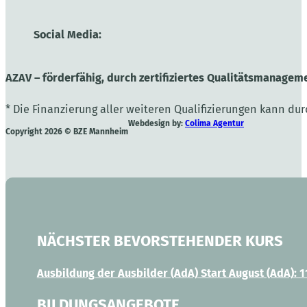
Social Media:
AZAV – förderfähig, durch zertifiziertes Qualitätsmanageme
* Die Finanzierung aller weiteren Qualifizierungen kann du
Webdesign by:
Colima Agentur
Copyright 2026 © BZE Mannheim
NÄCHSTER BEVORSTEHENDER KURS
Ausbildung der Ausbilder (AdA) Start August
(AdA): 1
BILDUNGSANGEBOTE