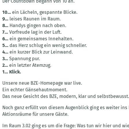
Der Countdown begann von 10 an.
10…
ein Lächeln, gespannte Blicke.
9…
leises Raunen im Raum.
8…
Handys gingen nach oben.
7…
Vorfreude lag in der Luft.
6…
ein gemeinsames Innehalten.
5…
das Herz schlug ein wenig schneller.
4…
ein kurzer Blick zur Leinwand.
3…
Spannung pur.
2…
ein letzter Atemzug.
1…
Klick.
Unsere neue BZE-Homepage war live.
Ein echter Gänsehautmoment.
Das neue Gesicht des BZE, modern, klar und selbstbewusst. 
Noch ganz erfüllt von diesem Augenblick ging es weiter in
Aktionsräume für unsere Gäste.
Im Raum 3.02 ging es um die Frage: Was tun wir hier und w