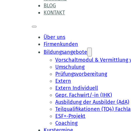
BLOG
KONTAKT
Über uns
Firmenkunden
Bildungsangebote
Vorschaltmodul & Vermittlun
Umschulung
Prüfungsvorbereitung
Extern
Extern Individuell
Gepr. Fachwirt/-in (IHK)
Ausbildung der Ausbilder (AdA)
Teilqualifikationen (TQ4) Fachla
ESF+-Projekt
Coaching
Kurstermine