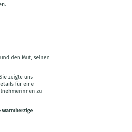
en.
 und den Mut, seinen
ie zeigte uns
tails für eine
eilnehmerinnen zu
ie warmherzige