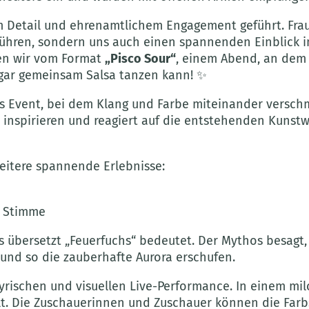
 zum Detail und ehrenamtlichem Engagement geführt. F
u führen, sondern uns auch einen spannenden Einblick
ren wir vom Format
„Pisco Sour“
, einem Abend, an dem
ogar gemeinsam Salsa tanzen kann! ✨
es Event, bei dem Klang und Farbe miteinander versc
inspirieren und reagiert auf die entstehenden Kunstwe
eitere spannende Erlebnisse:
e Stimme
s übersetzt „Feuerfuchs“ bedeutet. Der Mythos besagt,
und so die zauberhafte Aurora erschufen.
 lyrischen und visuellen Live-Performance. In einem mi
t. Die Zuschauerinnen und Zuschauer können die Farbs