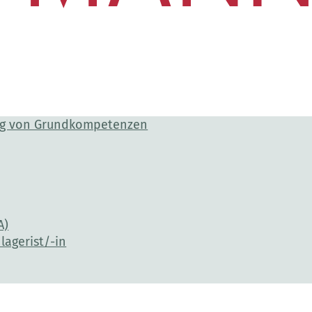
ng von Grundkompetenzen
A)
lagerist/-in