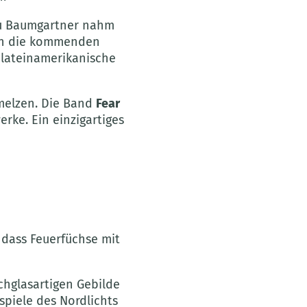
rau Baumgartner nahm
 in die kommenden
 lateinamerikanische
hmelzen. Die Band
Fear
rke. Ein einzigartiges
 dass Feuerfüchse mit
lchglasartigen Gebilde
piele des Nordlichts