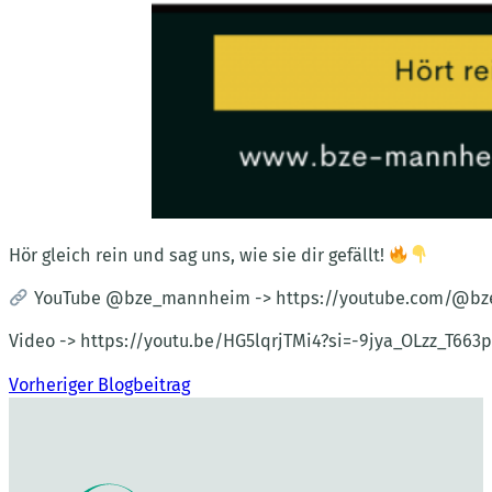
Hör gleich rein und sag uns, wie sie dir gefällt!
YouTube @bze_mannheim -> https://youtube.com/@b
Video -> https://youtu.be/HG5lqrjTMi4?si=-9jya_OLzz_T663p
Vorheriger Blogbeitrag