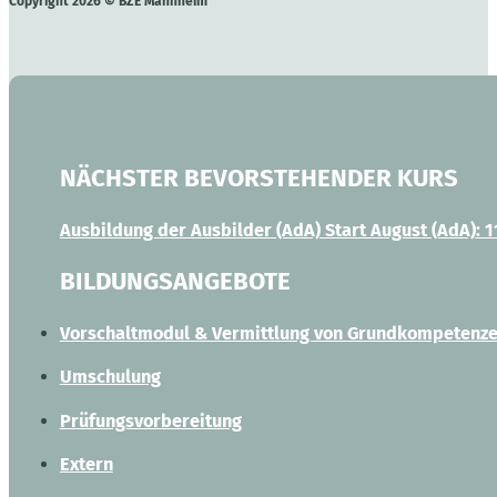
Copyright 2026 © BZE Mannheim
NÄCHSTER BEVORSTEHENDER KURS
Ausbildung der Ausbilder (AdA) Start August
(AdA): 1
BILDUNGSANGEBOTE
Vorschaltmodul & Vermittlung von Grundkompetenz
Umschulung
Prüfungsvorbereitung
Extern